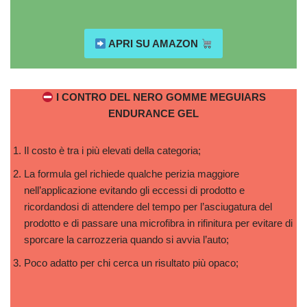
APRI SU AMAZON
I CONTRO DEL NERO GOMME MEGUIARS
ENDURANCE GEL
Il costo è tra i più elevati della categoria;
La formula gel richiede qualche perizia maggiore
nell’applicazione evitando gli eccessi di prodotto e
ricordandosi di attendere del tempo per l’asciugatura del
prodotto e di passare una microfibra in rifinitura per evitare di
sporcare la carrozzeria quando si avvia l’auto;
Poco adatto per chi cerca un risultato più opaco;