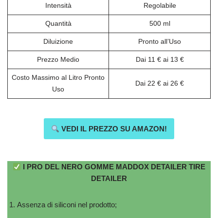
Intensità
Regolabile
Quantità
500 ml
Diluizione
Pronto all’Uso
Prezzo Medio
Dai 11 € ai 13 €
Costo Massimo al Litro Pronto
Dai 22 € ai 26 €
Uso
VEDI IL PREZZO SU AMAZON!
I PRO DEL NERO GOMME MADDOX DETAILER TIRE
DETAILER
Assenza di siliconi nel prodotto;