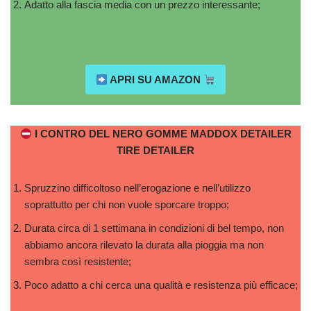
Adatto alla fascia media con un prezzo interessante;
APRI SU AMAZON
I CONTRO DEL NERO GOMME MADDOX DETAILER
TIRE DETAILER
Spruzzino difficoltoso nell’erogazione e nell’utilizzo
soprattutto per chi non vuole sporcare troppo;
Durata circa di 1 settimana in condizioni di bel tempo, non
abbiamo ancora rilevato la durata alla pioggia ma non
sembra così resistente;
Poco adatto a chi cerca una qualità e resistenza più efficace;